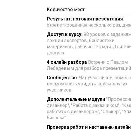
Количество мест
Результат: готовая презентация
,
отрепетированная несколько раз, диз
Доступ к курсу:
98 уроков с заданиям
лекции экспертов, библиотеки
материалов, рабочие тетради. Длител
доступа
4 онлайн разбора
Встречи с Павлом
Лебедевым для разбора презентаций
Сообщество
.
Чат участников, обмен
возможность увидеть кейсы других
участников
Дополнительные модули
"Професси
дизайнер", "Работа с заказчиком", "Как
работать с дизайнером", "Спикер", "Уп
бизнеса"
Проверка работ и наставник-дизайн