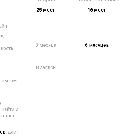
25 мест
16 мест
айн
и,
3 месяца
6 месяцев
ьность
В записи
 опытом,
я
 найти и
аковка
ер:
дает