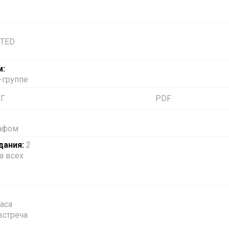
 TED
м:
-группе
НГ
PDF
рафом
дания:
2
а всех
аса
встреча