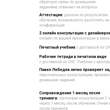
обратную связь по домашним
заданиям, отвечает на вопросы
Аттестация:
диплом по результатам
обучения, возможность выступить на
конференции
2 онлайн консультации с дизайнеро
онлайн по вашей презентации в мини
Печатный учебник
с доставкой по С
Рабочие тетради в печатном виде
с доставкой по СНГ. Учебник с автог
Павел Лебедев лично проверяет за
персональных консультации, проверк
домашних заданий.
Сопровождение 1 месяц после
тренинга:
групповая консультация 2 ч
через 1 месяц после обучения. Очная 
после тренинга