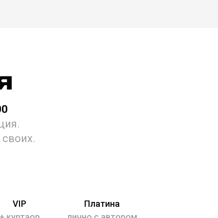
я
00
ация.
 своих.
VIP
Платина
+ куртаор
лично с автором