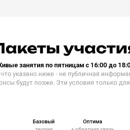
Пакеты участи
Живые
занятия по пятницам с 16:00 до 18:
 что указано ниже - не публичная информ
онсы будут позже. Эти условия только для
Базовый
Оптима
теория
+ обратная связь