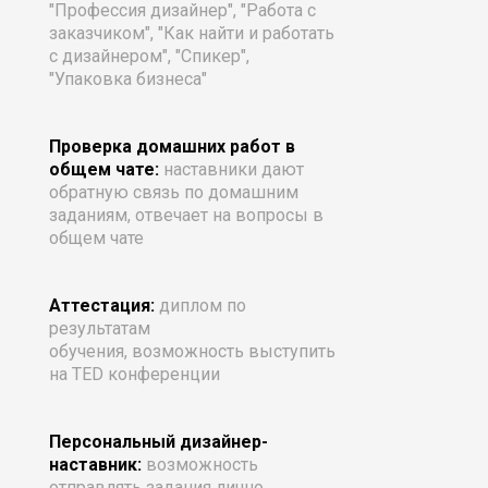
"Профессия дизайнер", "Работа с
заказчиком", "Как найти и работать
с дизайнером", "Спикер",
"Упаковка бизнеса"
Проверка домашних работ в
общем чате:
наставники
д
ают
обратную связь по домашним
заданиям, отвечает на вопросы в
общем чате
Аттестация:
диплом по
результатам
обучения, возможность выступить
на TED конференции
Персональный дизайнер-
наставник:
возможность
отправлять задания лично