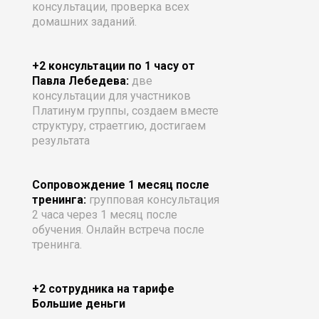
консультации, проверка всех
домашних заданий.
+2 консультации по 1 часу от
Павла Лебедева:
две
консультации для участников
Платинум группы, создаем вместе
структуру, страетгию, достигаем
результата
Сопровождение 1 месяц после
тренинга:
групповая консультация
2 часа через 1 месяц после
обучения. Онлайн встреча после
тренинга.
+2 сотрудника на тарифе
Большие деньги