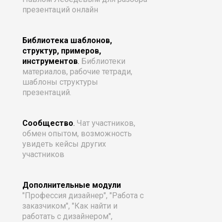
презентаций онлайн
Библиотека шаблонов,
структур, примеров,
инструментов
.
Библиотеки
материалов, рабочие тетради,
шаблоны структуры
презентаций.
Сообщество
.
Чат участников,
обмен опытом, возможность
увидеть кейсы других
участников
Дополнительные модули
"Профессия дизайнер", "Работа с
заказчиком", "Как найти и
работать с дизайнером",