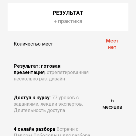
РЕЗУЛЬТАТ
+ практика
Мест
Количество мест
нет
Результат: готовая
презентация
,
отрепетированная
несколько раз, дизайн
Доступ к курсу:
77 уроков с
6
заданиями, лекции экспертов.
месяцев
Длительность доступа
4 онлайн разбора
Встречи с
Павлом Лебедевым для разбора