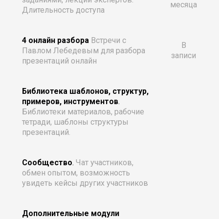
месяца
Длительность доступа
4 онлайн разбора
Встречи с
В
Павлом Лебедевым для разбора
записи
презентаций онлайн
Библиотека шаблонов, структур,
примеров, инструментов
.
Библиотеки материалов, рабочие
тетради, шаблоны структуры
презентаций.
Сообщество
.
Чат участников,
обмен опытом, возможность
увидеть кейсы других участников
Дополнительные модули