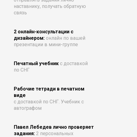
наставнику, получать обратную
связь
2 онлайн-консультации с
дизайнером:
онлайн по вашей
презентации в мини-группе
Печатный учебник
с доставкой
по СНГ
Рабочие тетради в печатном
виде
с доставкой по СНГ. Учебник с
автографом
Павел Лебедев лично проверяет
задания:
2 персональных