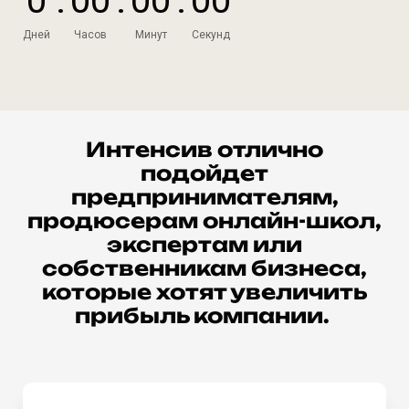
0
:
0
0
:
0
0
:
0
0
Дней
Часов
Минут
Секунд
Интенсив отлично
подойдет
предпринимателям,
продюсерам онлайн-школ,
экспертам или
собственникам бизнеса,
которые хотят увеличить
прибыль компании.