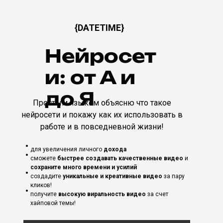
{DATETIME}
Нейросет
и: от А и
до Я
Простым языком объясню что такое
нейросети и покажу как их использовать в
работе и
в повседневной жизни!
для увеличения личного
дохода
сможете
быстрее создавать качественные видео
и
сохраните много времени и усилий
создадите
уникальные и креативные видео
за пару
кликов!
получите
высокую виральность
видео
за счет
хайповой темы!