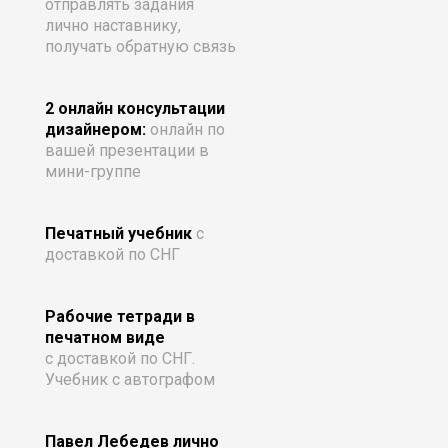
отправлять задания
лично наставнику,
получать обратную связь
2 онлайн консультации
дизайнером:
онлайн по
вашей презентации в
мини-группе
Печатный учебник
с
доставкой по СНГ
Рабочие тетради в
печатном виде
с доставкой по СНГ.
Учебник с автографом
Павел Лебедев лично