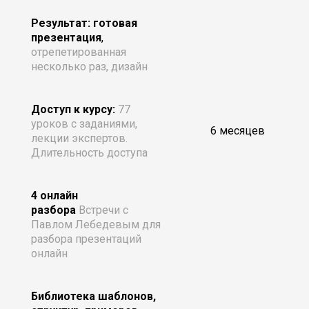
Результат: готовая
презентация
,
отрепетированная
несколько раз, дизайн
Доступ к курсу:
77
уроков с заданиями,
6 месяцев
лекции экспертов.
Длительность доступа
4 онлайн
разбора
Встречи с
Павлом Лебедевым для
разбора презентаций
онлайн
Библиотека шаблонов,