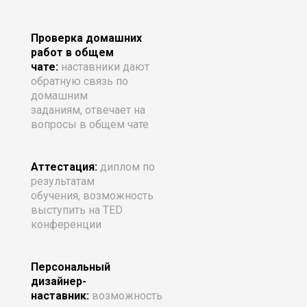
Проверка домашних
работ в общем
чате:
наставники
д
ают
обратную связь по
домашним
заданиям, отвечает на
вопросы в общем чате
Аттестация:
диплом по
результатам
обучения, возможность
выступить на TED
конференции
Персональный
дизайнер-
наставник:
возможность