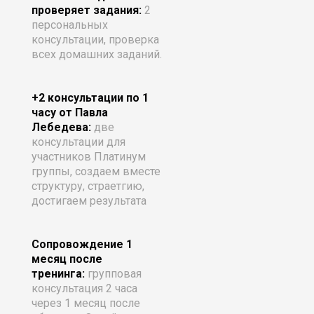
проверяет задания:
2
персональных
консультации, проверка
всех домашних заданий.
+2 консультации по 1
часу от Павла
Лебедева:
две
консультации для
участников Платинум
группы, создаем вместе
структуру, страетгию,
достигаем результата
Сопровождение 1
месяц после
тренинга:
групповая
консультация 2 часа
через 1 месяц после