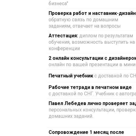
бизнеса"
Проверка работ и наставник-дизайн
обратную связь по домашним
заданиям, отвечает на вопросы
Аттестация:
диплом по результатам
обучения, возможность выступить на
конференции
2 онлайн консультации с дизайнеро
онлайн по вашей презентации в мини
Печатный учебник
с доставкой по С
Рабочие тетради в печатном виде
с доставкой по СНГ. Учебник с автог
Павел Лебедев лично проверяет за
персональных консультации, проверк
домашних заданий.
Сопровождение 1 месяц после