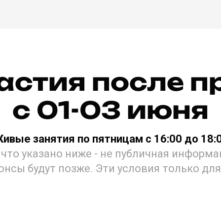
астия после 
с 01-03 июня
Живые
занятия по пятницам с 16:00 до 18:
 что указано ниже - не публичная информ
онсы будут позже. Эти условия только для