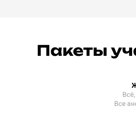
Пакеты уч
Всё,
Все ан