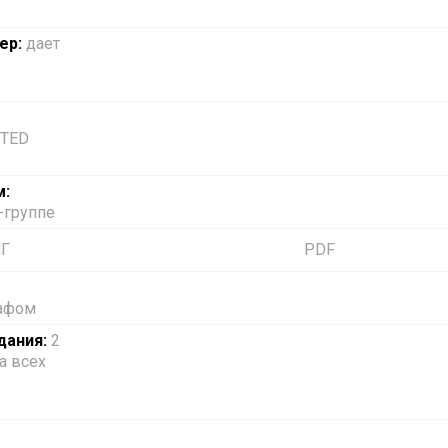
ер:
дает
 TED
м:
-группе
НГ
PDF
рафом
дания:
2
а всех