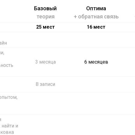
Базовый
Оптима
теория
+ обратная связь
25 мест
16 мест
айн
и,
3 месяца
6 месяцев
ьность
В записи
 опытом,
я
 найти и
аковка