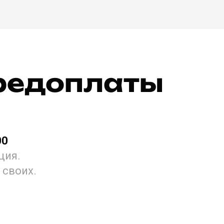
предоплаты
00
ация.
 своих.