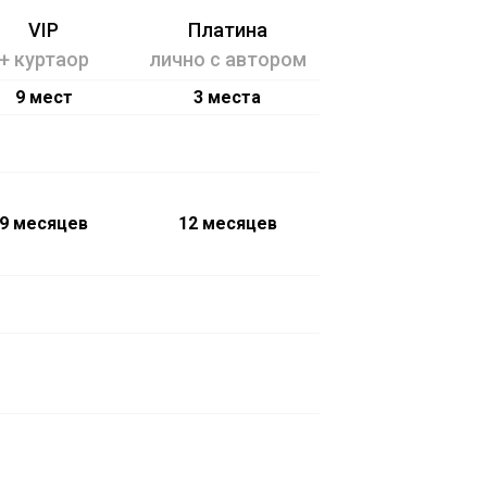
VIP
Платина
+ куртаор
лично с автором
9 мест
3 места
9 месяцев
12 месяцев