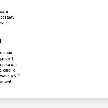
сети
 создать
ию с
ешения
ать в 1
рточки для
д ключ с
ючено в VIP
тацией