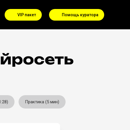
VIP пакет
Помощь куратора
ейросеть
:28)
Практика (5 мин)