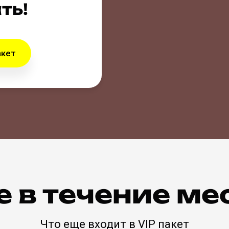
ть!
акет
 в течение мес
Что еще входит в VIP пакет