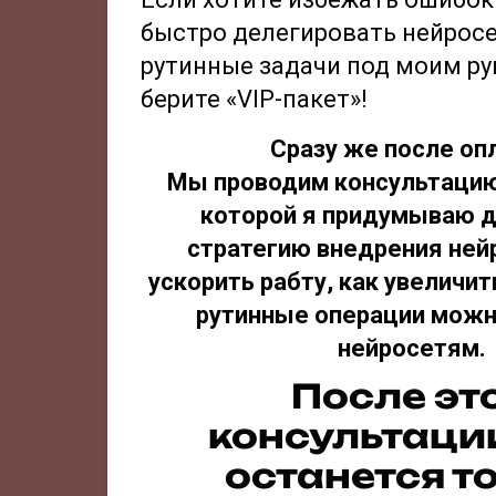
быстро делегировать нейрос
рутинные задачи под моим р
берите «VIP-пакет»!
Сразу же после оп
Мы проводим консультацию
которой я придумываю д
стратегию внедрения нейр
ускорить рабту, как увеличит
рутинные операции можн
нейросетям.
После эт
консультаци
останется т