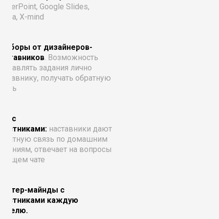
owerPoint, Google Slides,
anva, X-mind
азборы от дизайнеров-
наставников
.
Возможность
тправлять задания лично
аставнику, получать обратную
вязь
ат с
участниками:
наставники
д
ают
братную связь по домашним
аданиям, отвечает на вопросы
 общем чате
Мастер-майнды с
участниками каждую
неделю.