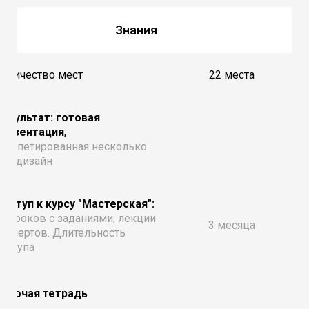
Знания
оличество мест
22 места
езультат: готовая
презентация
,
трепетированная несколько
аз, дизайн
оступ к курсу "Мастерская":
7 уроков с заданиями, лекции
3 месяца
кспертов. Длительность
оступа
Рабочая тетрадь