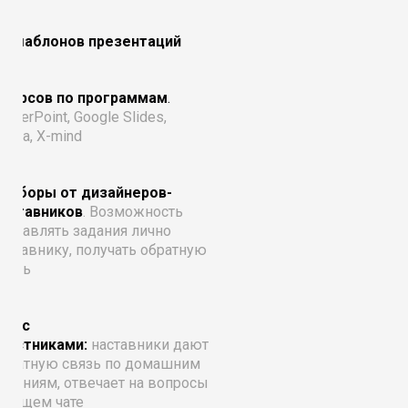
17 шаблонов презентаций
 курсов по программам
.
owerPoint, Google Slides,
anva, X-mind
азборы от дизайнеров-
наставников
.
Возможность
тправлять задания лично
аставнику, получать обратную
вязь
ат с
участниками:
наставники
д
ают
братную связь по домашним
аданиям, отвечает на вопросы
 общем чате